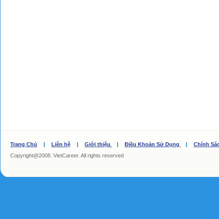
Trang Chủ
|
Liên hệ
|
Giới thiệu
|
Điều Khoản Sử Dụng
|
Chính Sá
Copyright@2008. VietCareer. All rights reserved