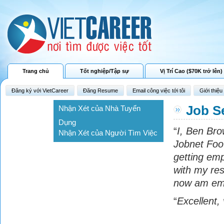
Trang chủ
Tốt nghiệp/Tập sự
Vị Trí Cao ($70K trở lên)
Đăng ký với VietCareer
Đăng Resume
Email công việc tới tôi
Giới thiệu
Job S
Nhận Xét của Nhà Tuyển
Dụng
“
I, Ben Bro
Nhận Xét của Người Tìm Việc
Jobnet Foot
getting emp
with my res
now am em
“
Excellent,