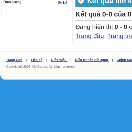
Kết quả tìm k
Theo lương
Bỏ [x]
Kết quả 0-0 của 0
Đang hiển thị
0 - 0
c
Trang đầu
Trang tr
Trang Chủ
|
Liên hệ
|
Giới thiệu
|
Điều Khoản Sử Dụng
|
Chính Sá
Copyright@2008. VietCareer. All rights reserved