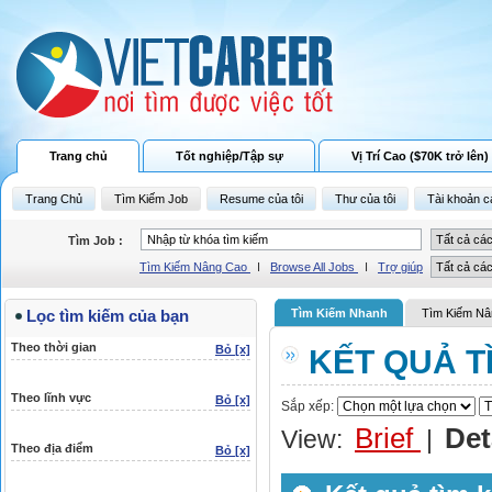
Trang chủ
Tốt nghiệp/Tập sự
Vị Trí Cao ($70K trở lên)
Trang Chủ
Tìm Kiếm Job
Resume của tôi
Thư của tôi
Tài khoản c
Tìm Job :
Tìm Kiếm Nâng Cao
I
Browse All Jobs
I
Trợ giúp
Lọc tìm kiếm của bạn
Tìm Kiếm Nhanh
Tìm Kiếm Nâ
Theo thời gian
Bỏ [x]
KẾT QUẢ T
Theo lĩnh vực
Bỏ [x]
Sắp xếp:
Brief
Det
View:
|
Theo địa điểm
Bỏ [x]