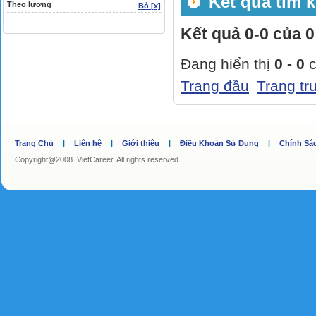
Kết quả tìm k
Theo lương
Bỏ [x]
Kết quả 0-0 của 0
Đang hiển thị
0 - 0
c
Trang đầu
Trang tr
Trang Chủ
|
Liên hệ
|
Giới thiệu
|
Điều Khoản Sử Dụng
|
Chính Sá
Copyright@2008. VietCareer. All rights reserved