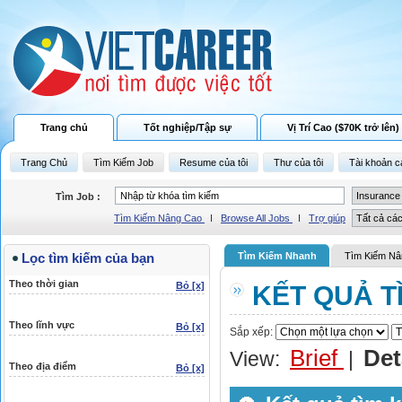
Trang chủ
Tốt nghiệp/Tập sự
Vị Trí Cao ($70K trở lên)
Trang Chủ
Tìm Kiếm Job
Resume của tôi
Thư của tôi
Tài khoản c
Tìm Job :
Tìm Kiếm Nâng Cao
I
Browse All Jobs
I
Trợ giúp
Lọc tìm kiếm của bạn
Tìm Kiếm Nhanh
Tìm Kiếm Nâ
Theo thời gian
Bỏ [x]
KẾT QUẢ T
Theo lĩnh vực
Bỏ [x]
Sắp xếp:
Brief
Det
View:
|
Theo địa điểm
Bỏ [x]