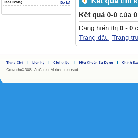
Kết quả tìm k
Theo lương
Bỏ [x]
Kết quả 0-0 của 0
Đang hiển thị
0 - 0
c
Trang đầu
Trang tr
Trang Chủ
|
Liên hệ
|
Giới thiệu
|
Điều Khoản Sử Dụng
|
Chính Sá
Copyright@2008. VietCareer. All rights reserved