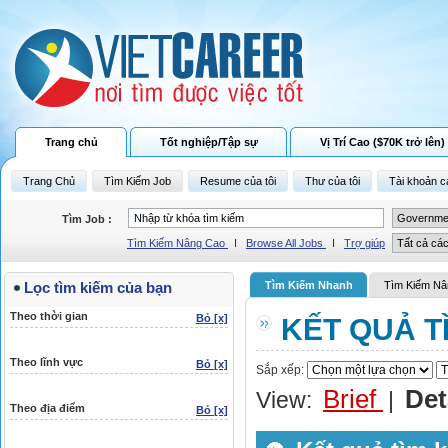
Trang chủ
Tốt nghiệp/Tập sự
Vị Trí Cao ($70K trở lên)
Trang Chủ
Tìm Kiếm Job
Resume của tôi
Thư của tôi
Tài khoản c
Tìm Job :
Tìm Kiếm Nâng Cao
I
Browse All Jobs
I
Trợ giúp
Lọc tìm kiếm của bạn
Tìm Kiếm Nhanh
Tìm Kiếm Nâ
Theo thời gian
Bỏ [x]
KẾT QUẢ T
Theo lĩnh vực
Bỏ [x]
Sắp xếp:
Brief
Det
View:
|
Theo địa điểm
Bỏ [x]