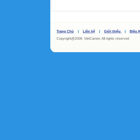
Trang Chủ
|
Liên hệ
|
Giới thiệu
|
Điều 
Copyright@2008. VietCareer. All rights reserved