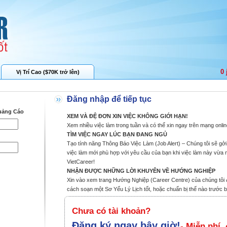
0 
Vị Trí Cao ($70K trở lên)
Đăng nhập để tiếp tục
uảng Cáo
XEM VÀ ĐỆ ĐƠN XIN VIỆC KHÔNG GIỚI HẠN!
Xem nhiều việc làm trong tuần và có thể xin ngay trên mạng onlin
TÌM VIỆC NGAY LÚC BẠN ĐANG NGỦ
Tạo tính năng Thông Báo Việc Làm (Job Alert) – Chúng tôi sẽ gở
việc làm mới phù hợp với yêu cầu của bạn khi việc làm này vừa
VietCareer!
NHẬN ĐƯỢC NHỮNG LỜI KHUYÊN VỀ HƯỚNG NGHIỆP
Xin vào xem trang Hướng Nghiệp (Career Centre) của chúng tôi
cách soạn một Sơ Yếu Lý Lịch tốt, hoặc chuẩn bị thế nào trước bu
Chưa có tài khoản?
Đăng ký ngay bây giờ!
- Miễn phí,