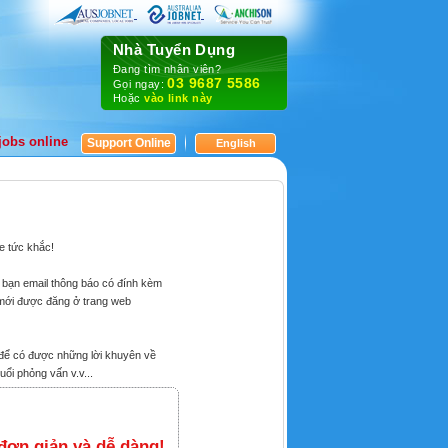
Nhà Tuyển Dụng
Đang tìm nhân viên?
03 9687 5586
Gọi ngay:
Hoặc
vào link này
jobs online
Support Online
English
e tức khắc!
i bạn email thông báo có đính kèm
 mới được đăng ở trang web
 để có được những lời khuyên về
ổi phỏng vấn v.v...
 đơn giản và dễ dàng!